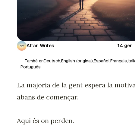
Affan Writes
14 gen.
També en
Deutsch
,
English (original)
,
Español
,
Français
,
Ital
Português
La majoria de la gent espera la motiv
abans de començar.
Aquí és on perden.