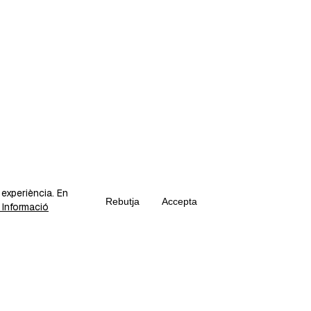
a experiència. En
Rebutja
Accepta
Informació
Crea el teu propi Fika
el lloc per als creadors de contingut per créixer i monetitzar la seva a