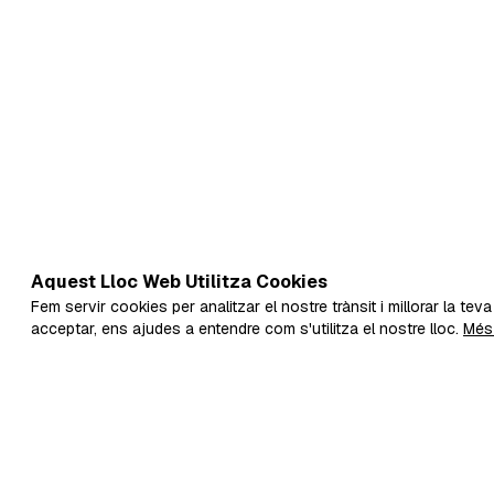
Aquest Lloc Web Utilitza Cookies
Fem servir cookies per analitzar el nostre trànsit i millorar la tev
acceptar, ens ajudes a entendre com s'utilitza el nostre lloc.
Més 
Fika és 