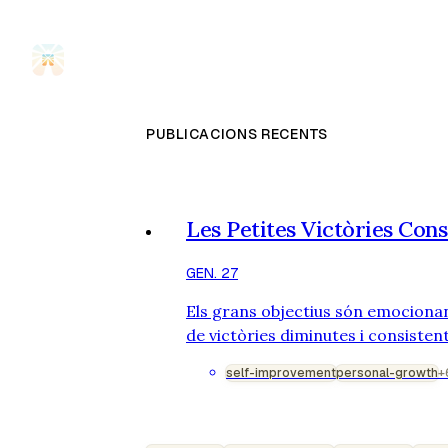
PUBLICACIONS RECENTS
Les Petites Victòries Con
GEN. 27
Els grans objectius són emocionan
de victòries diminutes i consistent
una caminada de 10 minuts. Comple
self-improvement
personal-growth
+
gran cosa. Però aquestes petites v
n'adonaràs: Hàbits que es forme…