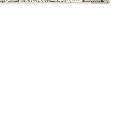
improvement
2
mindset
2
self-talk
1
mental-clarity
1
motivation
1
productivity
1