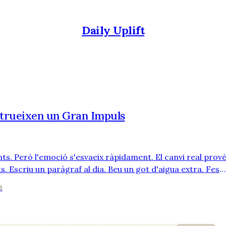
Daily Uplift
strueixen un Gran Impuls
ts. Però l'emoció s'esvaeix ràpidament. El canvi real prov
s. Escriu un paràgraf al dia. Beu un got d'aigua extra. Fes
ta aquella petita tasca que has estat ajornant. No sembl
6
ictòries s'acumulen, com dipòsits en un banc. Aviat, te