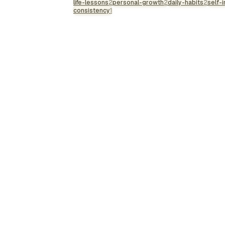
life-lessons
2
personal-growth
2
daily-habits
2
self-
consistency
1