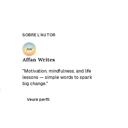
SOBRE L'AUTOR
Affan Writes
"Motivation, mindfulness, and life
lessons — simple words to spark
big change."
é
Veure perfil
a