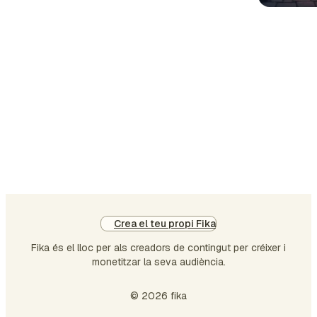
on perden. La motivació és emocional.
La direcció és intencional. La motivació
va i ve. Alguns dies et sents poderós,
altres dies et sents buit. Però la direcció
es manté. La direcció et dóna alguna
cosa a la qual tornar fins i tot quan la
motivació desapareix. Pensa-hi: La
motivació diu: “Em ve de gust fer-ho
avui.” La direcció …
Crea el teu propi Fika
Fika és el lloc per als creadors de contingut per créixer i
monetitzar la seva audiència.
© 2026 fika