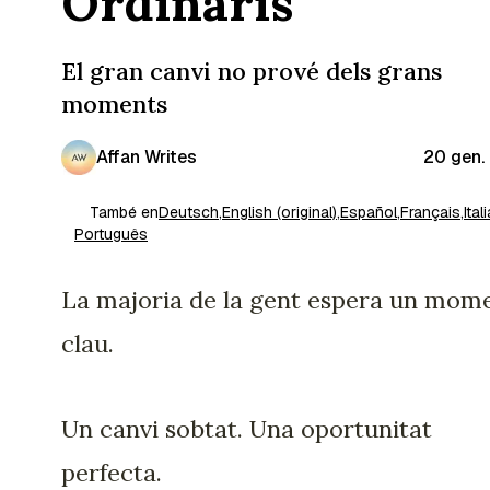
Ordinaris
El gran canvi no prové dels grans
moments
Affan Writes
20 gen.
També en
Deutsch
,
English (original)
,
Español
,
Français
,
Ital
Português
La majoria de la gent espera un mom
clau.
Un canvi sobtat. Una oportunitat
perfecta.