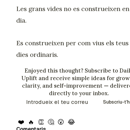
Les grans vides no es construeixen en
dia.
Es construeixen per com vius els teus
dies ordinaris.
Enjoyed this thought? Subscribe to Dai
Uplift and receive simple ideas for grow
clarity, and self-improvement — delive
directly to your inbox.
Subscriu-t'h
❤️
🔥
👏
🤔
😮
😂
Comentaris